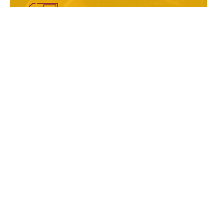
Cad Destekli
Varolan parçaların üç boyutlu sanal modellerinin
yaratılması