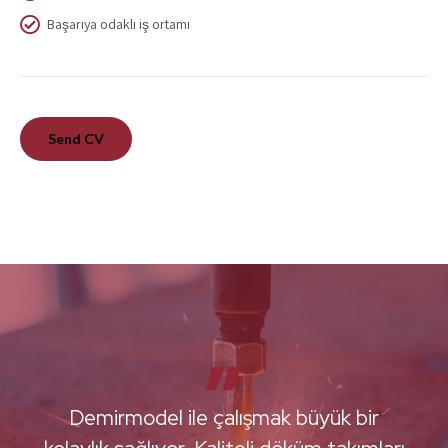
Başarıya odaklı iş ortamı
Send CV
0
1
2
Demirmodel, mükemmel bir modelcilik
3
ve tasarım hizmeti sunuyor. Yaratıcı