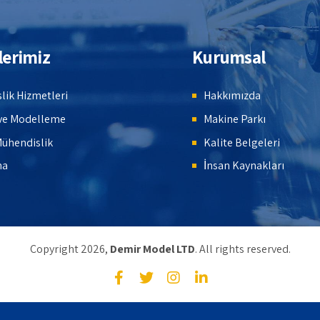
lerimiz
Kurumsal
lik Hizmetleri
Hakkımızda
ve Modelleme
Makine Parkı
Mühendislik
Kalite Belgeleri
ma
İnsan Kaynakları
Copyright 2026,
Demir Model LTD
. All rights reserved.